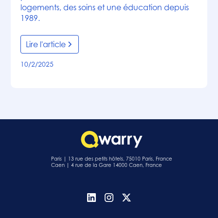
logements, des soins et une éducation depuis
1989.
Lire l'article
10/2/2025
Paris | 13 rue des petits hôtels, 75010 Paris, France
Caen | 4 rue de la Gare 14000 Caen, France