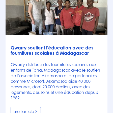
Actualités
Qwarry soutient l'éducation avec des
fournitures scolaires à Madagascar
Qwarry distribue des fournitures scolaires aux
enfants de Tana, Madagascar, avec le soutien
de l’association Akamasoa et de partenaires
comme Microsoft. Akamasoa aide 40 000
personnes, dont 20 000 écoliers, avec des
logements, des soins et une éducation depuis
1989.
Lire l'article