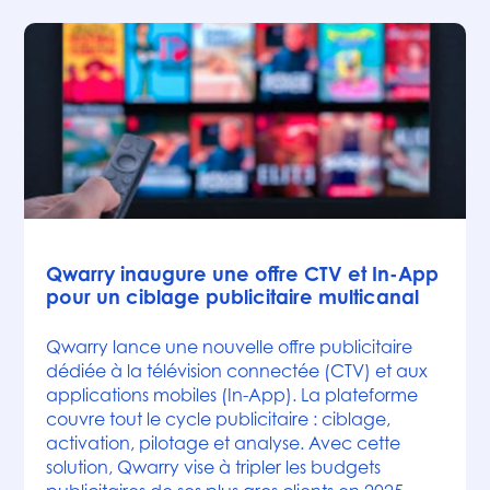
Actualités
Qwarry inaugure une offre CTV et In-App
pour un ciblage publicitaire multicanal
Qwarry lance une nouvelle offre publicitaire
dédiée à la télévision connectée (CTV) et aux
applications mobiles (In-App). La plateforme
couvre tout le cycle publicitaire : ciblage,
activation, pilotage et analyse. Avec cette
solution, Qwarry vise à tripler les budgets