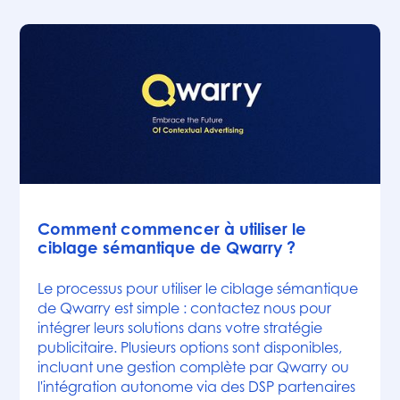
Articles
Comment commencer à utiliser le
ciblage sémantique de Qwarry ?
Le processus pour utiliser le ciblage sémantique
de Qwarry est simple : contactez nous pour
intégrer leurs solutions dans votre stratégie
publicitaire. Plusieurs options sont disponibles,
incluant une gestion complète par Qwarry ou
l'intégration autonome via des DSP partenaires