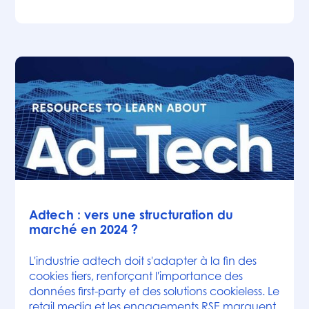
Articles
Adtech : vers une structuration du
marché en 2024 ?
L'industrie adtech doit s'adapter à la fin des
cookies tiers, renforçant l'importance des
données first-party et des solutions cookieless. Le
retail media et les engagements RSE marquent