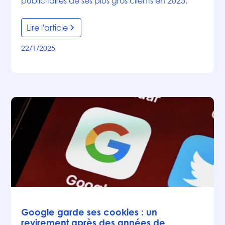
publicitaires de ses plus gros clients en 2025.
Lire l'article
22/1/2025
Articles
Google garde ses cookies : un
revirement après des années de