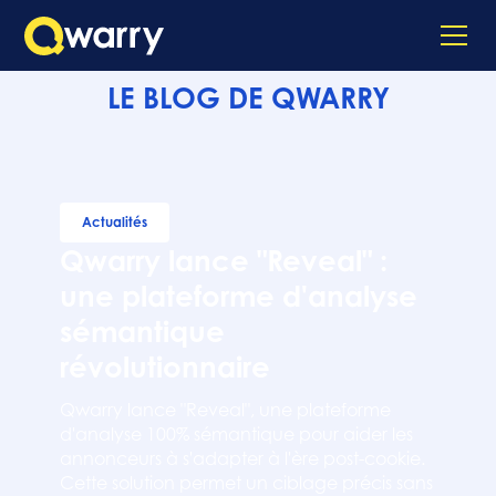
LE BLOG DE QWARRY
Actualités
Qwarry lance "Reveal" :
une plateforme d'analyse
sémantique
révolutionnaire
Qwarry lance "Reveal", une plateforme
d'analyse 100% sémantique pour aider les
annonceurs à s'adapter à l'ère post-cookie.
Cette solution permet un ciblage précis sans