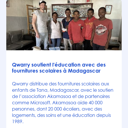
Actualités
Qwarry soutient l'éducation avec des
fournitures scolaires à Madagascar
Qwarry distribue des fournitures scolaires aux
enfants de Tana, Madagascar, avec le soutien
de l’association Akamasoa et de partenaires
comme Microsoft. Akamasoa aide 40 000
personnes, dont 20 000 écoliers, avec des
logements, des soins et une éducation depuis
1989.