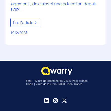
logements, des soins et une éducation depuis
1989.
Lire l'article
10/2/2025
Paris | 13 rue des petits hôtels, 75010 Paris, France
Caen | 4 rue de la Gare 14000 Caen, France