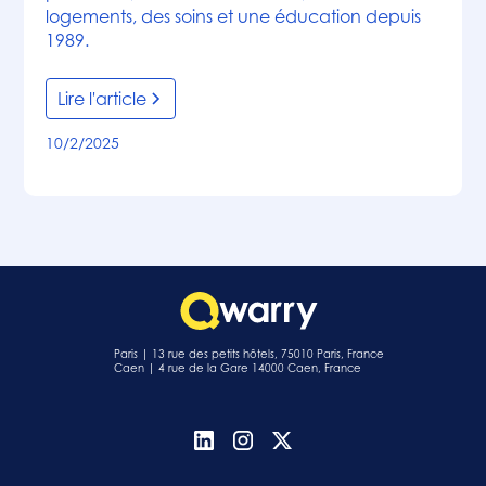
logements, des soins et une éducation depuis
1989.
Lire l'article
10/2/2025
Paris | 13 rue des petits hôtels, 75010 Paris, France
Caen | 4 rue de la Gare 14000 Caen, France