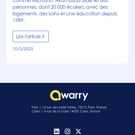
comme Microsoft. Akamasoa aide 40 000
personnes, dont 20 000 écoliers, avec des
logements, des soins et une éducation depuis
1989.
Lire l'article
10/2/2025
Paris | 13 rue des petits hôtels, 75010 Paris, France
Caen | 4 rue de la Gare 14000 Caen, France