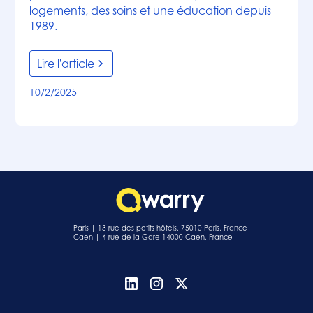
logements, des soins et une éducation depuis
1989.
Lire l'article
10/2/2025
Paris | 13 rue des petits hôtels, 75010 Paris, France
Caen | 4 rue de la Gare 14000 Caen, France