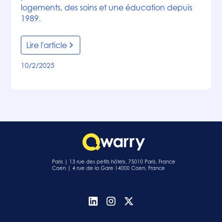
logements, des soins et une éducation depuis
1989.
Lire l'article
10/2/2025
Paris | 13 rue des petits hôtels, 75010 Paris, France
Caen | 4 rue de la Gare 14000 Caen, France