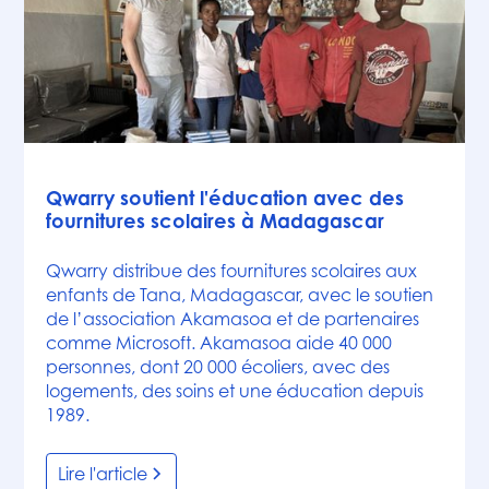
Actualités
Qwarry soutient l'éducation avec des
fournitures scolaires à Madagascar
Qwarry distribue des fournitures scolaires aux
enfants de Tana, Madagascar, avec le soutien
de l’association Akamasoa et de partenaires
comme Microsoft. Akamasoa aide 40 000
personnes, dont 20 000 écoliers, avec des
logements, des soins et une éducation depuis
1989.
Lire l'article