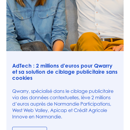
Presse
AdTech : 2 millions d'euros pour Qwarry
et sa solution de ciblage publicitaire sans
cookies
Qwarry, spécialisé dans le ciblage publicitaire
via des données contextuelles, lève 2 millions
d’euros auprès de Normandie Participations,
West Web Valley, Apicap et Crédit Agricole
Innove en Normandie.