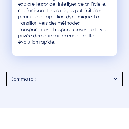
explore l'essor de l'intelligence artificielle,
redéfinissant les stratégies publicitaires
pour une adaptation dynamique. La
transition vers des méthodes
transparentes et respectueuses de la vie
privée demeure au cœur de cette
évolution rapide.
Sommaire :
Introduction
Mesure et analyse avec cookies
Attribution avec cookies
Approches sans cookies
Conclusion : l'avenir de la mesure et de l'analyse
Adoption de nouvelles méthodologies
Quelles sont les tendances émergentes et
innovations :
Avantages des méthodes sans cookies