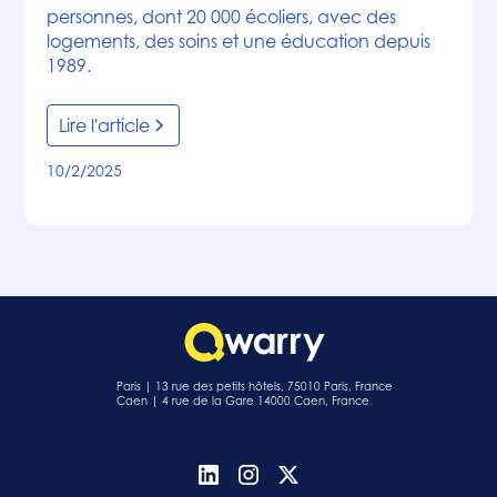
personnes, dont 20 000 écoliers, avec des
logements, des soins et une éducation depuis
1989.
Lire l'article
10/2/2025
Paris | 13 rue des petits hôtels, 75010 Paris, France
Caen | 4 rue de la Gare 14000 Caen, France