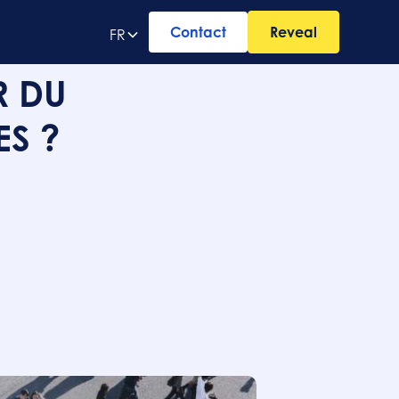
Contact
Reveal
FR
R DU
ES ?