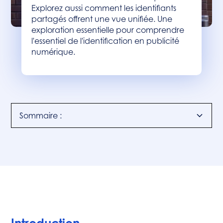
Explorez aussi comment les identifiants
partagés offrent une vue unifiée. Une
exploration essentielle pour comprendre
l'essentiel de l'identification en publicité
numérique.
Sommaire :
Introduction
Le fonctionnement du ciblage par ID
Cookie first party :
Cookies first party en cross domain :
Méthodes Probabilistes :
ID universel :
Conclusion
➕ Les avantages :
➖ Inconvénients :