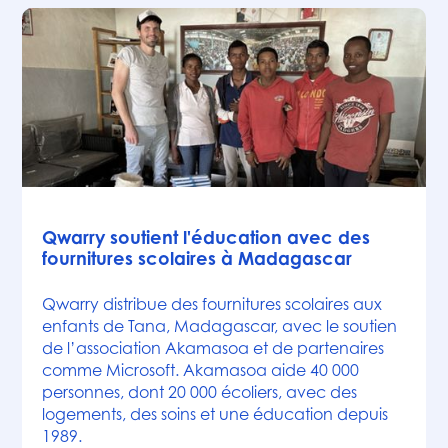
Actualités
Qwarry soutient l'éducation avec des
fournitures scolaires à Madagascar
Qwarry distribue des fournitures scolaires aux
enfants de Tana, Madagascar, avec le soutien
de l’association Akamasoa et de partenaires
comme Microsoft. Akamasoa aide 40 000
personnes, dont 20 000 écoliers, avec des
logements, des soins et une éducation depuis
1989.